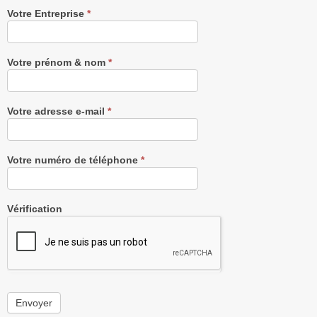
Recevez
Votre Entreprise
*
notre
Newsletter
gratuitement
Votre prénom & nom
*
Votre adresse e-mail
*
Votre numéro de téléphone
*
Vérification
Envoyer