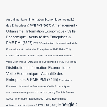
Agroalimentaire : Information Economique - Actualité
Aménagement -
des Entreprises & PME PMI
(5627)
Urbanisme : Information Economique - Veille
Economique - Actualité des Entreprises &
PME PMI
(6627)
BTP / Construction : Information & Veille
Economique - Actualité des Entreprises & PME PMI
(4631)
Culture - Tourisme - Loisirs - Sport : Information Economique -
Veille Economique - Actualité des Entreprises & PME PMI
(4661)
Distribution : Information Economique -
Veille Economique - Actualité des
Entreprises & PME PMI
(7465)
Education -
Formation : Information Economique - Veille Economique -
Emploi - Santé -
Actualité des Entreprises & PME PMI
(4829)
Social : Information Economique - Veille Economique -
Energie :
Actualité des Entreprises & PME PMI
(5063)