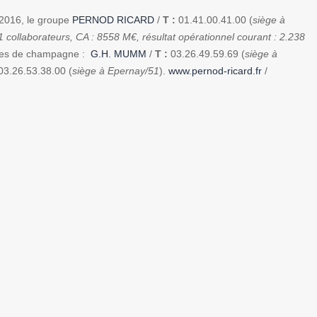
/2016, le groupe
PERNOD RICARD
/
T :
01.41.00.41.00 (
siège à
1 collaborateurs, CA : 8558 M€, résultat opérationnel courant : 2.238
ques de champagne :
G.H. MUMM
/
T :
03.26.49.59.69 (
siège à
3.26.53.38.00 (
siège à Epernay/51
).
www.pernod-ricard.fr
/