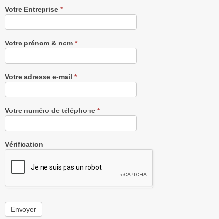
Recevez
Votre Entreprise
*
notre
Newsletter
gratuitement
Votre prénom & nom
*
Votre adresse e-mail
*
Votre numéro de téléphone
*
Vérification
Envoyer