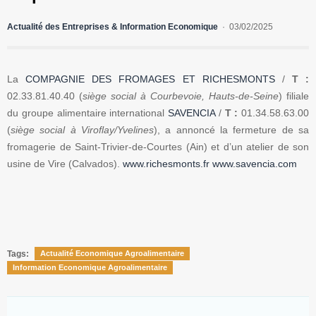
Actualité des Entreprises & Information Economique
03/02/2025
La
COMPAGNIE DES FROMAGES ET RICHESMONTS
/
T :
02.33.81.40.40 (
siège social à Courbevoie, Hauts-de-Seine
) filiale
du groupe alimentaire international
SAVENCIA
/
T :
01.34.58.63.00
(
siège social à Viroflay/Yvelines
), a annoncé la fermeture de sa
fromagerie de Saint-Trivier-de-Courtes (Ain) et d’un atelier de son
usine de Vire (Calvados).
www.richesmonts.fr
www.savencia.com
Tags:
Actualité Economique Agroalimentaire
Information Economique Agroalimentaire