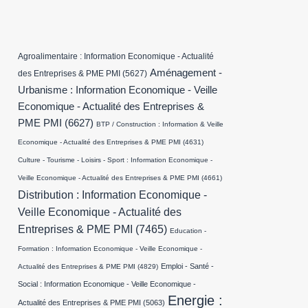
Agroalimentaire : Information Economique - Actualité
Aménagement -
des Entreprises & PME PMI
(5627)
Urbanisme : Information Economique - Veille
Economique - Actualité des Entreprises &
PME PMI
(6627)
BTP / Construction : Information & Veille
Economique - Actualité des Entreprises & PME PMI
(4631)
Culture - Tourisme - Loisirs - Sport : Information Economique -
Veille Economique - Actualité des Entreprises & PME PMI
(4661)
Distribution : Information Economique -
Veille Economique - Actualité des
Entreprises & PME PMI
(7465)
Education -
Formation : Information Economique - Veille Economique -
Emploi - Santé -
Actualité des Entreprises & PME PMI
(4829)
Social : Information Economique - Veille Economique -
Energie :
Actualité des Entreprises & PME PMI
(5063)