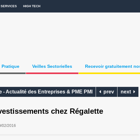
SERVICES
HIGH TECH
Pratique
Veilles Sectorielles
Recevoir gratuitement nos
 - Actualité des Entreprises & PME PMI
prev
next
stissements chez Régalette
9/02/2016