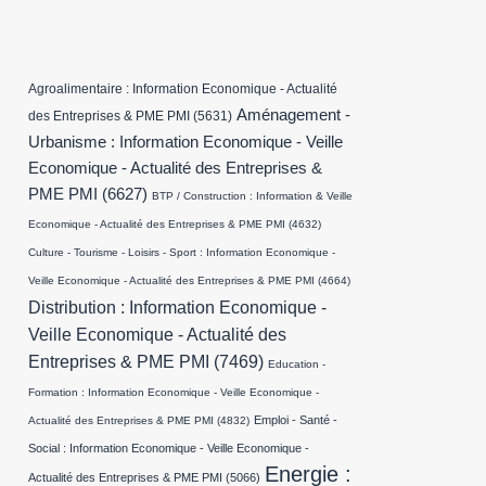
Agroalimentaire : Information Economique - Actualité
Aménagement -
des Entreprises & PME PMI
(5631)
Urbanisme : Information Economique - Veille
Economique - Actualité des Entreprises &
PME PMI
(6627)
BTP / Construction : Information & Veille
Economique - Actualité des Entreprises & PME PMI
(4632)
Culture - Tourisme - Loisirs - Sport : Information Economique -
Veille Economique - Actualité des Entreprises & PME PMI
(4664)
Distribution : Information Economique -
Veille Economique - Actualité des
Entreprises & PME PMI
(7469)
Education -
Formation : Information Economique - Veille Economique -
Emploi - Santé -
Actualité des Entreprises & PME PMI
(4832)
Social : Information Economique - Veille Economique -
Energie :
Actualité des Entreprises & PME PMI
(5066)