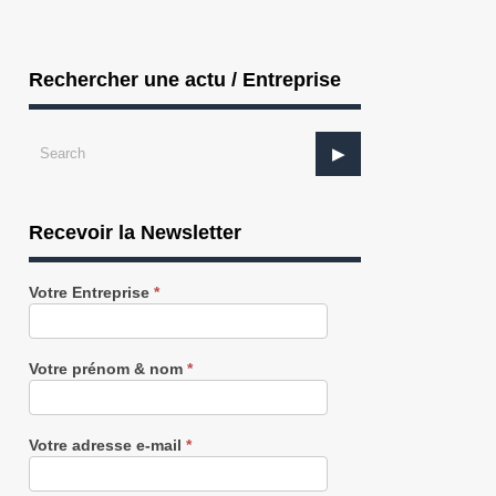
Rechercher une actu / Entreprise
Recevoir la Newsletter
Recevez
Votre Entreprise
*
notre
Newsletter
gratuitement
Votre prénom & nom
*
Votre adresse e-mail
*
AGRICULTURE : le « Court-circuit »
PÊCHE : Un investissement de 1,4
s’ins...
au s...