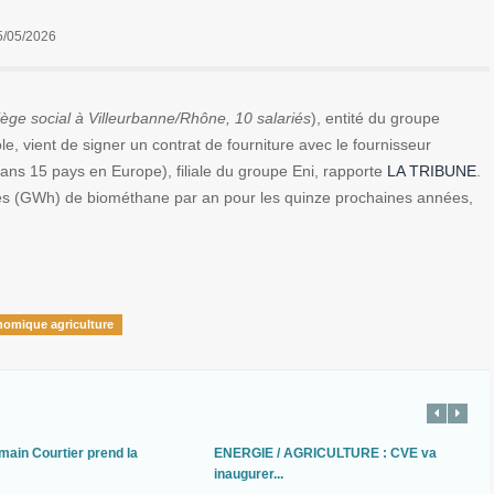
5/05/2026
iège social à Villeurbanne/Rhône, 10 salariés
), entité du groupe
le, vient de signer un contrat de fourniture avec le fournisseur
ts dans 15 pays en Europe), filiale du groupe Eni, rapporte
LA TRIBUNE
.
ures (GWh) de biométhane par an pour les quinze prochaines années,
nomique agriculture
main Courtier prend la
ENERGIE / AGRICULTURE : CVE va
inaugurer...