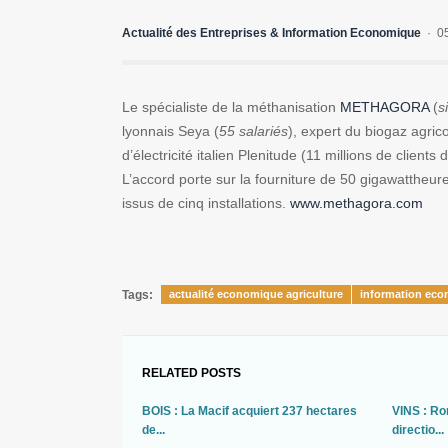
Actualité des Entreprises & Information Economique
0
Le spécialiste de la méthanisation
METHAGORA
(
s
lyonnais Seya (
55 salariés
), expert du biogaz agrico
d’électricité italien Plenitude (11 millions de clien
L’accord porte sur la fourniture de 50 gigawatthe
issus de cinq installations.
www.methagora.com
Tags:
actualité economique agriculture
information eco
RELATED POSTS
BOIS : La Macif acquiert 237 hectares
VINS : Ro
de...
directio...