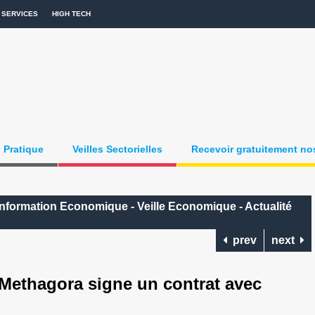
SERVICES
HIGH TECH
Pratique
Veilles Sectorielles
Recevoir gratuitement nos
: Information Economique - Veille Economique - Actualité
prev
next
ethagora signe un contrat avec