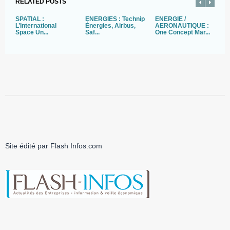
RELATED POSTS
SPATIAL :
ENERGIES : Technip
ENERGIE /
A
L’International
Énergies, Airbus,
AERONAUTIQUE :
:
Space Un...
Saf...
One Concept Mar...
Site édité par Flash Infos.com