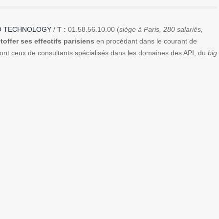
O TECHNOLOGY
/
T :
01.58.56.10.00 (
siège à Paris, 280 salariés,
offer ses effectifs parisiens
en procédant dans le courant de
sont ceux de consultants spécialisés dans les domaines des API, du
big