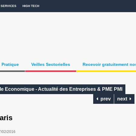
SERVICES
HIGH TECH
Pratique
Veilles Sectorielles
Recevoir gratuitement nos
lle Economique - Actualité des Entreprises & PME PMI
prev
next
aris
7/02/2016