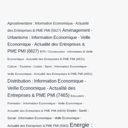
Agroalimentaire : Information Economique - Actualité
Aménagement -
des Entreprises & PME PMI
(5627)
Urbanisme : Information Economique - Veille
Economique - Actualité des Entreprises &
PME PMI
(6627)
BTP / Construction : Information & Veille
Economique - Actualité des Entreprises & PME PMI
(4631)
Culture - Tourisme - Loisirs - Sport : Information Economique -
Veille Economique - Actualité des Entreprises & PME PMI
(4661)
Distribution : Information Economique -
Veille Economique - Actualité des
Entreprises & PME PMI
(7465)
Education -
Formation : Information Economique - Veille Economique -
Emploi - Santé -
Actualité des Entreprises & PME PMI
(4829)
Social : Information Economique - Veille Economique -
Energie :
Actualité des Entreprises & PME PMI
(5063)