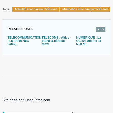
Tags:
Actualité économique Télécoms
information économique Télécoms
RELATED POSTS
TÉLÉCOMMUNICATIONS
TELECOMS : Altice
NUMERIQUE : La
N
: Le projet New
étend la période
CCI 54 lance « La
L
Lanni...
d’exc...
Nuit du...
du
Site édité par Flash Infos.com