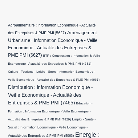
Agroalimentaire : Information Economique - Actualité
Aménagement -
des Entreprises & PME PMI
(5627)
Urbanisme : Information Economique - Veille
Economique - Actualité des Entreprises &
PME PMI
(6627)
BTP / Construction : Information & Veille
Economique - Actualité des Entreprises & PME PMI
(4631)
Culture - Tourisme - Loisirs - Sport : Information Economique -
Veille Economique - Actualité des Entreprises & PME PMI
(4661)
Distribution : Information Economique -
Veille Economique - Actualité des
Entreprises & PME PMI
(7465)
Education -
Formation : Information Economique - Veille Economique -
Emploi - Santé -
Actualité des Entreprises & PME PMI
(4829)
Social : Information Economique - Veille Economique -
Energie :
Actualité des Entreprises & PME PMI
(5063)