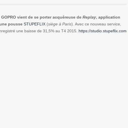
s
GOPRO vient de se porter acquéreuse de
Replay
, application
jeune pousse
STUPEFLIX
(
siège à Paris
). Avec ce nouveau service,
enregistré une baisse de 31,5% au T4 2015.
https://studio.stupeflix.com