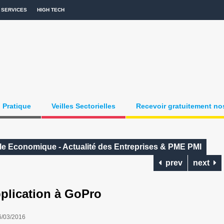
SERVICES
HIGH TECH
Pratique
Veilles Sectorielles
Recevoir gratuitement nos
lle Economique - Actualité des Entreprises & PME PMI
prev
next
pplication à GoPro
6/03/2016