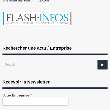
Site édité par Flash Infos.com
Rechercher une actu / Entreprise
Recevoir la Newsletter
Recevez
Votre Entreprise
*
notre
Newsletter
gratuitement