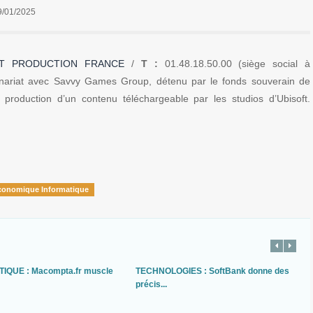
9/01/2025
FT PRODUCTION FRANCE
/
T :
01.48.18.50.00 (siège social à
tenariat avec Savvy Games Group, détenu par le fonds souverain de
 production d’un contenu téléchargeable par les studios d’Ubisoft.
économique Informatique
IQUE : Macompta.fr muscle
TECHNOLOGIES : SoftBank donne des
précis...
.