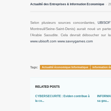
Actualité des Entreprises & Information Economique
2
Selon plusieurs sources concordantes,
UBISO
Montreuil/Seine-Saint-Denis) aurait noué un par
l’Arabie Saoudite. Cela devrait déboucher sur la
www.ubisoft.com
www.savvygames.com
Tags:
Actualité économique Informatique
information 
RELATED POSTS
CYBERSECURITE : Eviden contribue à
INFORMAT
la co...
sa gou...