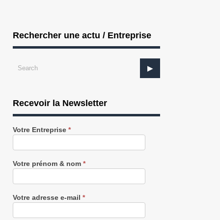
Rechercher une actu / Entreprise
Recevoir la Newsletter
Recevez
Votre Entreprise
*
notre
Newsletter
gratuitement
Votre prénom & nom
*
FINANCES : Wordline et ING réalisent le
SPORT : la start-up Noa lève 5 M€
Votre adresse e-mail
*
..