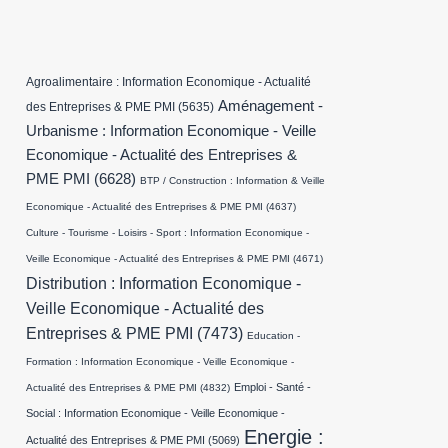
Agroalimentaire : Information Economique - Actualité
Aménagement -
des Entreprises & PME PMI
(5635)
Urbanisme : Information Economique - Veille
Economique - Actualité des Entreprises &
PME PMI
(6628)
BTP / Construction : Information & Veille
Economique - Actualité des Entreprises & PME PMI
(4637)
Culture - Tourisme - Loisirs - Sport : Information Economique -
Veille Economique - Actualité des Entreprises & PME PMI
(4671)
Distribution : Information Economique -
Veille Economique - Actualité des
Entreprises & PME PMI
(7473)
Education -
Formation : Information Economique - Veille Economique -
Emploi - Santé -
Actualité des Entreprises & PME PMI
(4832)
Social : Information Economique - Veille Economique -
Energie :
Actualité des Entreprises & PME PMI
(5069)