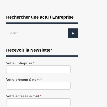
Rechercher une actu / Entreprise
Recevoir la Newsletter
Recevez
Votre Entreprise
*
notre
Newsletter
gratuitement
Votre prénom & nom
*
TECHNOLOGIES : Singulier fusionne
DEFENSE / TECHNOLOGIE : Unac 
avec u...
construi...
Votre adresse e-mail
*