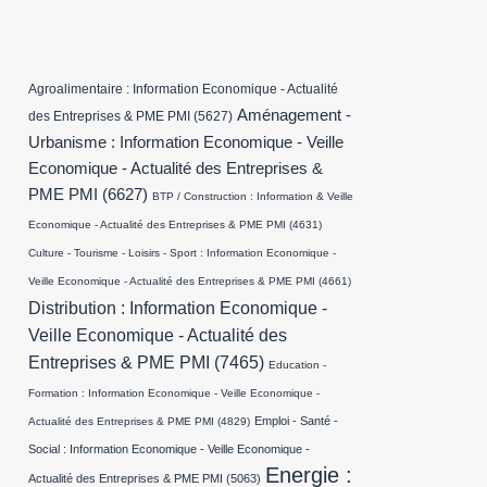
Agroalimentaire : Information Economique - Actualité
Aménagement -
des Entreprises & PME PMI
(5627)
Urbanisme : Information Economique - Veille
Economique - Actualité des Entreprises &
PME PMI
(6627)
BTP / Construction : Information & Veille
Economique - Actualité des Entreprises & PME PMI
(4631)
Culture - Tourisme - Loisirs - Sport : Information Economique -
Veille Economique - Actualité des Entreprises & PME PMI
(4661)
Distribution : Information Economique -
Veille Economique - Actualité des
Entreprises & PME PMI
(7465)
Education -
Formation : Information Economique - Veille Economique -
Emploi - Santé -
Actualité des Entreprises & PME PMI
(4829)
Social : Information Economique - Veille Economique -
Energie :
Actualité des Entreprises & PME PMI
(5063)