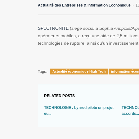
Actualité des Entreprises & Information Economique
1
SPECTRONITE
(
siège social à Sophia Antipolis/Al
opérateurs mobiles, a reçu une aide de 2,5 million
technologies de rupture, ainsi qu’un investissement
Tags:
Actualité économique High Tech
information éco
RELATED POSTS
TECHNOLOGIE : Lynred pilote un projet
TECHNOLO
eu...
accords...