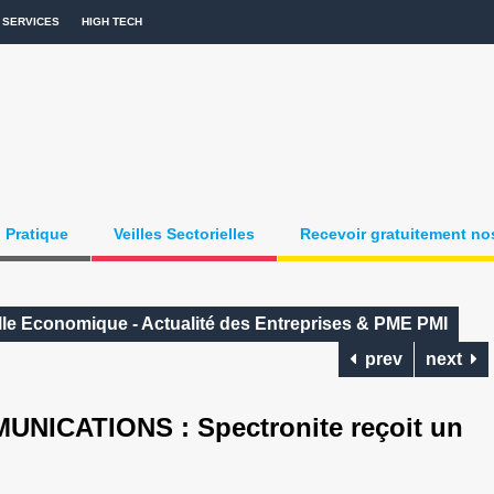
SERVICES
HIGH TECH
Pratique
Veilles Sectorielles
Recevoir gratuitement nos
lle Economique - Actualité des Entreprises & PME PMI
prev
next
ICATIONS : Spectronite reçoit un