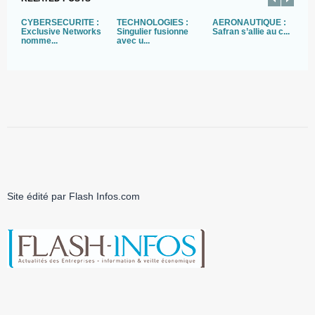
CYBERSECURITE :
TECHNOLOGIES :
AERONAUTIQUE :
T
Exclusive Networks
Singulier fusionne
Safran s’allie au c...
U
nomme...
avec u...
r
Site édité par Flash Infos.com