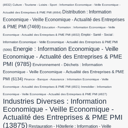
(4632)
Culture - Tourisme - Loisirs - Sport : Information Economique - Veille Economique -
Distribution : Information
Actualité des Entreprises & PME PMI
(4664)
Economique - Veille Economique - Actualité des Entreprises
& PME PMI
(7469)
Education - Formation : Information Economique - Veille
Emploi - Santé - Social :
Economique - Actualité des Entreprises & PME PMI
(4832)
Information Economique - Veille Economique - Actualité des Entreprises & PME PMI
Energie : Information Economique - Veille
(5066)
Economique - Actualité des Entreprises & PME
PMI
(9785)
Environnement - Déchets : Information
Economique - Veille Economique - Actualité des Entreprises & PME
PMI
(6134)
Finance - Banque - Assurance : Information Economique - Veille
Economique - Actualité des Entreprises & PME PMI
(4821)
Immobilier : Information
Economique - Veille Economique - Actualité des Entreprises & PME PMI
(4827)
Industries Diverses : Information
Economique - Veille Economique -
Actualité des Entreprises & PME PMI
(13875)
Restauration - Hôtellerie : Information - Veille