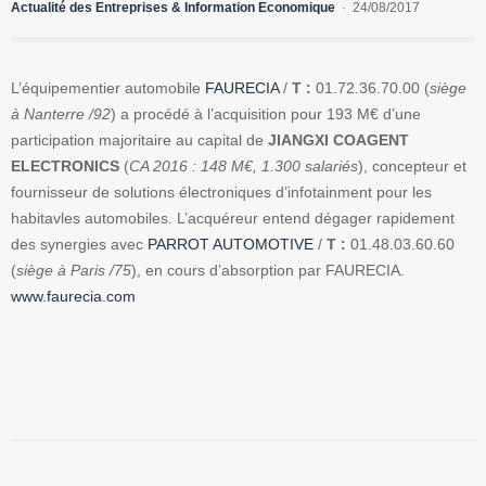
Actualité des Entreprises & Information Economique
24/08/2017
L’équipementier automobile
FAURECIA
/
T :
01.72.36.70.00 (
siège
à Nanterre
/92
) a procédé à l’acquisition pour 193 M€ d’une
participation majoritaire au capital de
JIANGXI COAGENT
ELECTRONICS
(
CA 2016 : 148 M€, 1.300 salariés
), concepteur et
fournisseur de solutions électroniques d’infotainment pour les
habitavles automobiles. L’acquéreur entend dégager rapidement
des synergies avec
PARROT AUTOMOTIVE
/
T :
01.48.03.60.60
(
siège à Paris /75
), en cours d’absorption par FAURECIA.
www.faurecia.com