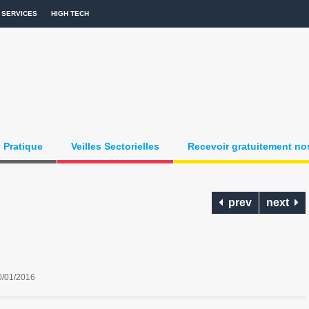
SERVICES
HIGH TECH
Pratique
Veilles Sectorielles
Recevoir gratuitement nos
prev
next
0/01/2016