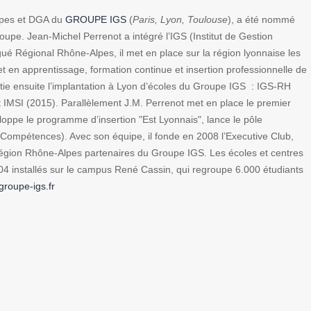
lpes et DGA du
GROUPE IGS
(
Paris, Lyon, Toulouse
), a été nommé
oupe. Jean-Michel Perrenot a intégré l’IGS (Institut de Gestion
é Régional Rhône-Alpes, il met en place sur la région lyonnaise les
 et en apprentissage, formation continue et insertion professionnelle de
initie ensuite l’implantation à Lyon d’écoles du Groupe IGS : IGS-RH
 IMSI (2015). Parallèlement J.M. Perrenot met en place le premier
loppe le programme d’insertion "Est Lyonnais", lance le pôle
Compétences). Avec son équipe, il fonde en 2008 l’Executive Club,
 région Rhône-Alpes partenaires du Groupe IGS. Les écoles et centres
4 installés sur le campus René Cassin, qui regroupe 6.000 étudiants
roupe-igs.fr