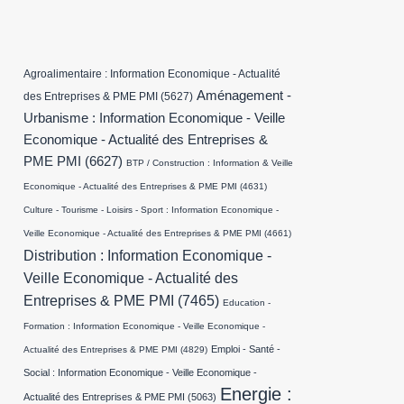
Agroalimentaire : Information Economique - Actualité
Aménagement -
des Entreprises & PME PMI
(5627)
Urbanisme : Information Economique - Veille
Economique - Actualité des Entreprises &
PME PMI
(6627)
BTP / Construction : Information & Veille
Economique - Actualité des Entreprises & PME PMI
(4631)
Culture - Tourisme - Loisirs - Sport : Information Economique -
Veille Economique - Actualité des Entreprises & PME PMI
(4661)
Distribution : Information Economique -
Veille Economique - Actualité des
Entreprises & PME PMI
(7465)
Education -
Formation : Information Economique - Veille Economique -
Emploi - Santé -
Actualité des Entreprises & PME PMI
(4829)
Social : Information Economique - Veille Economique -
Energie :
Actualité des Entreprises & PME PMI
(5063)