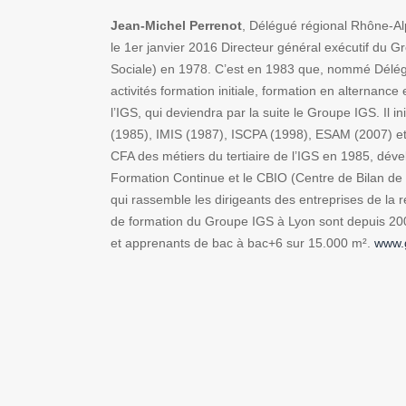
Jean-Michel Perrenot
, Délégué régional Rhône-A
le 1er janvier 2016 Directeur général exécutif du Gr
Sociale) en 1978. C’est en 1983 que, nommé Délégu
activités formation initiale, formation en alternance
l’IGS, qui deviendra par la suite le Groupe IGS. Il 
(1985), IMIS (1987), ISCPA (1998), ESAM (2007) et
CFA des métiers du tertiaire de l’IGS en 1985, déve
Formation Continue et le CBIO (Centre de Bilan de 
qui rassemble les dirigeants des entreprises de la
de formation du Groupe IGS à Lyon sont depuis 200
et apprenants de bac à bac+6 sur 15.000 m².
www.g